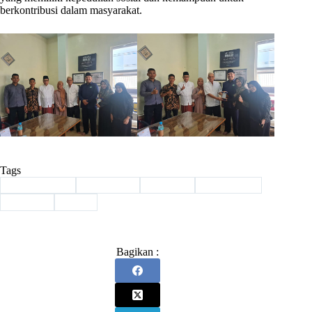
berkontribusi dalam masyarakat.
Tags
#
Bina Muallaf
#
Kesehatan
#
Magang
#
Mahasiswa
#
UINSU
#
UPZ
Bagikan :