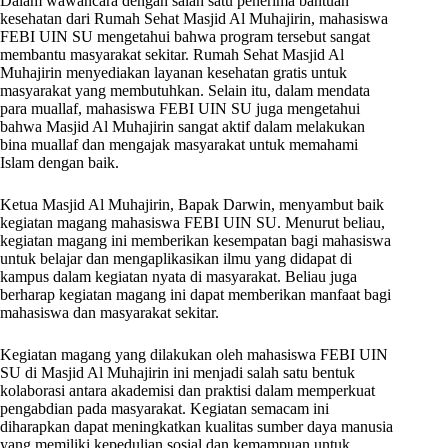
Dalam wawancara dengan salah satu penerima bantuan
kesehatan dari Rumah Sehat Masjid Al Muhajirin, mahasiswa
FEBI UIN SU mengetahui bahwa program tersebut sangat
membantu masyarakat sekitar. Rumah Sehat Masjid Al
Muhajirin menyediakan layanan kesehatan gratis untuk
masyarakat yang membutuhkan. Selain itu, dalam mendata
para muallaf, mahasiswa FEBI UIN SU juga mengetahui
bahwa Masjid Al Muhajirin sangat aktif dalam melakukan
bina muallaf dan mengajak masyarakat untuk memahami
Islam dengan baik.
Ketua Masjid Al Muhajirin, Bapak Darwin, menyambut baik
kegiatan magang mahasiswa FEBI UIN SU. Menurut beliau,
kegiatan magang ini memberikan kesempatan bagi mahasiswa
untuk belajar dan mengaplikasikan ilmu yang didapat di
kampus dalam kegiatan nyata di masyarakat. Beliau juga
berharap kegiatan magang ini dapat memberikan manfaat bagi
mahasiswa dan masyarakat sekitar.
Kegiatan magang yang dilakukan oleh mahasiswa FEBI UIN
SU di Masjid Al Muhajirin ini menjadi salah satu bentuk
kolaborasi antara akademisi dan praktisi dalam memperkuat
pengabdian pada masyarakat. Kegiatan semacam ini
diharapkan dapat meningkatkan kualitas sumber daya manusia
yang memiliki kepedulian sosial dan kemampuan untuk