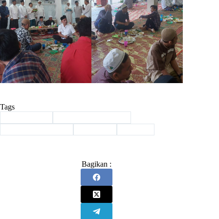
Tags
#
Al Muhajirin
#
Azhari Akmal Tarigan
#
Masjid Al Muhajirin
#
Muzakkir
#
UINSU
Bagikan :