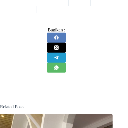
#
Muhammad Syukri Albani Nasution
#
UINSU
#
Watni Marpaung
Bagikan :
Related Posts