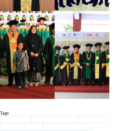
Tags
#
Al Muhajirin
#
Azhari Akmal Tarigan
#
Guru Besar
#
Guru Besar UINSU
#
Masjid Al Muhajirin