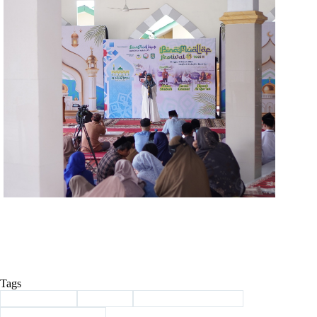
Tags
#
Bina Muallaf
#
Festival
#
Festival Bina Muallaf
#
Masjid Al Muhajirin