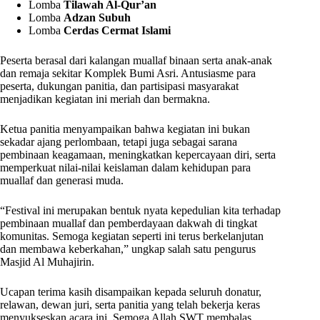
Lomba
Tilawah Al-Qur’an
Lomba
Adzan Subuh
Lomba
Cerdas Cermat Islami
Peserta berasal dari kalangan muallaf binaan serta anak-anak
dan remaja sekitar Komplek Bumi Asri. Antusiasme para
peserta, dukungan panitia, dan partisipasi masyarakat
menjadikan kegiatan ini meriah dan bermakna.
Ketua panitia menyampaikan bahwa kegiatan ini bukan
sekadar ajang perlombaan, tetapi juga sebagai sarana
pembinaan keagamaan, meningkatkan kepercayaan diri, serta
memperkuat nilai-nilai keislaman dalam kehidupan para
muallaf dan generasi muda.
“Festival ini merupakan bentuk nyata kepedulian kita terhadap
pembinaan muallaf dan pemberdayaan dakwah di tingkat
komunitas. Semoga kegiatan seperti ini terus berkelanjutan
dan membawa keberkahan,” ungkap salah satu pengurus
Masjid Al Muhajirin.
Ucapan terima kasih disampaikan kepada seluruh donatur,
relawan, dewan juri, serta panitia yang telah bekerja keras
menyukseskan acara ini. Semoga Allah SWT membalas