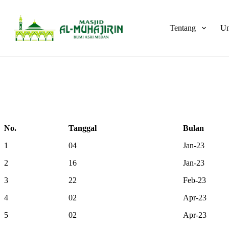
Skip
to
content
Tentang
Un
No.
Tanggal
Bulan
No.
Tanggal
Bulan
1
04
Jan-23
2
16
Jan-23
3
22
Feb-23
4
02
Apr-23
5
02
Apr-23