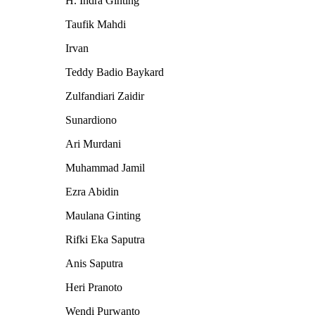
H. Indra Ginting
Taufik Mahdi
Irvan
Teddy Badio Baykard
Zulfandiari Zaidir
Sunardiono
Ari Murdani
Muhammad Jamil
Ezra Abidin
Maulana Ginting
Rifki Eka Saputra
Anis Saputra
Heri Pranoto
Wendi Purwanto